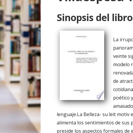
o
Sinopsis del libro
La irrupc
panorama
veinte si
modelo r
renovada
de atract
cotidian
poético y
amasado 
lenguaje.La Belleza- su leit motiv 
alimenta los sentimientos de sus 
preside los aspectos formales de