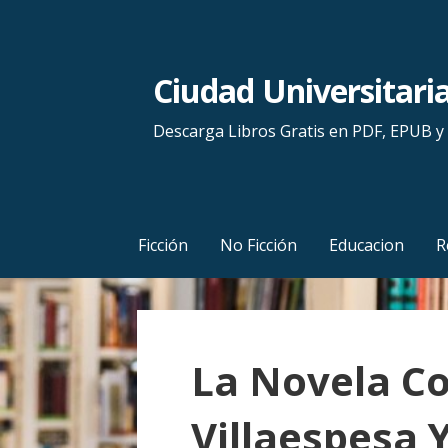
S
a
l
Ciudad Universitari
t
a
Descarga Libros Gratis en PDF, EPUB 
r
a
l
c
Ficción
No Ficción
Educacion
R
o
n
t
e
La Novela Co
n
i
Villaespesa 
d