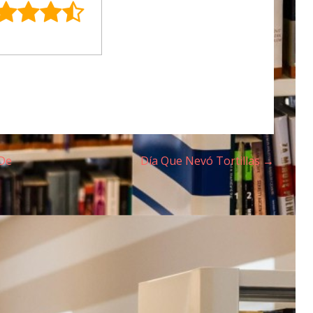
 De
Día Que Nevó Tortillas →