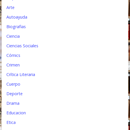
t
Arte
r
Autoayuda
a
Biografias
d
Ciencia
a
Ciencias Sociales
s
Cómics
Crimen
Crítica Literaria
Cuerpo
Deporte
Drama
Educacion
Etica