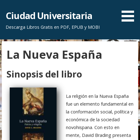
S
a
Ciudad Universitaria
l
Descarga Libros Gratis en PDF, EPUB y MOBI
t
a
r
La Nueva España
a
l
c
Sinopsis del libro
o
n
t
La religión en la Nueva España
e
fue un elemento fundamental en
n
la conformación social, política y
i
económica de la sociedad
d
novohispana. Con esto en
o
mente, David Brading presenta