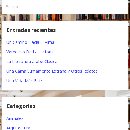
B
v
u
e
s
c
g
Entradas recientes
a
a
r
Un Camino Hacia El Alma
:
c
Veredicto De La Historia
i
La Literatura árabe Clásica
ó
Una Cama Sumamente Extrana Y Otros Relatos
n
Una Vida Más Feliz
d
e
Categorías
e
Animales
n
Arquitectura