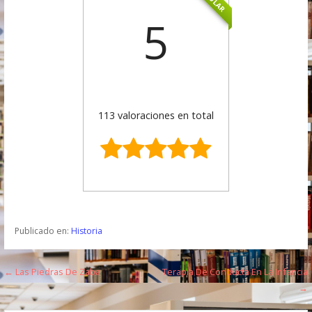
5
113 valoraciones en total
Publicado en:
Historia
← Las Piedras De Zaba
Terapia De Conducta En La Infancia
N
→
a