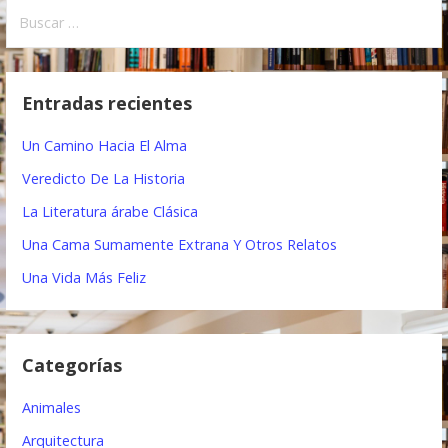
B
v
u
e
s
c
g
Entradas recientes
a
a
r
Un Camino Hacia El Alma
:
c
Veredicto De La Historia
i
La Literatura árabe Clásica
ó
Una Cama Sumamente Extrana Y Otros Relatos
n
Una Vida Más Feliz
d
e
Categorías
e
Animales
n
Arquitectura