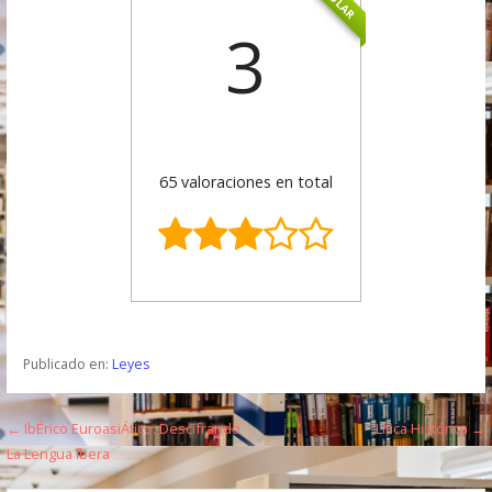
3
65 valoraciones en total
Publicado en:
Leyes
← IbÉrico EuroasiÁtico. Descifrando
Lítica Histórica →
N
La Lengua íbera
a