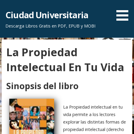
S
a
Ciudad Universitaria
l
Descarga Libros Gratis en PDF, EPUB y MOBI
t
a
r
La Propiedad
a
l
Intelectual En Tu Vida
c
o
n
Sinopsis del libro
t
e
n
La Propiedad intelectual en tu
i
vida permite a los lectores
d
explorar las distintas formas de
o
propiedad intelectual (derecho