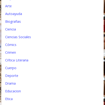
t
Arte
r
Autoayuda
a
Biografias
d
Ciencia
a
Ciencias Sociales
s
Cómics
Crimen
Crítica Literaria
Cuerpo
Deporte
Drama
Educacion
Etica