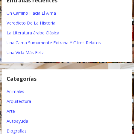
Entradas recientes
a
c
r
Un Camino Hacia El Alma
i
:
Veredicto De La Historia
ó
La Literatura árabe Clásica
n
Una Cama Sumamente Extrana Y Otros Relatos
d
Una Vida Más Feliz
e
e
Categorías
n
t
Animales
r
Arquitectura
Arte
a
Autoayuda
d
Biografias