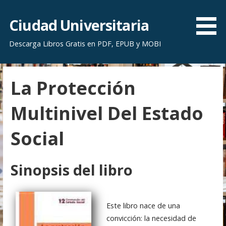
S
a
Ciudad Universitaria
l
Descarga Libros Gratis en PDF, EPUB y MOBI
t
a
r
La Protección
a
l
Multinivel Del Estado
c
o
Social
n
t
e
Sinopsis del libro
n
i
d
Este libro nace de una
o
convicción: la necesidad de