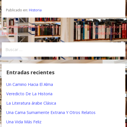
Publicado en:
Historia
← Sistemas De Información En La
Ser Padres, Hoy: En Busca Del
N
Empresa
Sentido Común →
a
B
v
u
e
s
c
g
Entradas recientes
a
a
r
Un Camino Hacia El Alma
:
c
Veredicto De La Historia
i
La Literatura árabe Clásica
ó
Una Cama Sumamente Extrana Y Otros Relatos
n
Una Vida Más Feliz