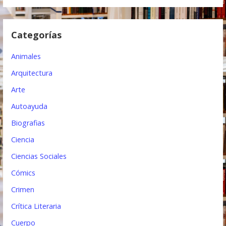
d
e
Categorías
e
Animales
n
Arquitectura
t
Arte
r
Autoayuda
a
Biografias
d
Ciencia
a
Ciencias Sociales
s
Cómics
Crimen
Crítica Literaria
Cuerpo