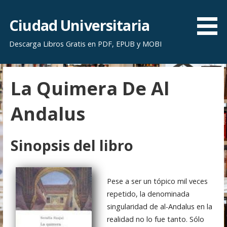
S
a
Ciudad Universitaria
l
Descarga Libros Gratis en PDF, EPUB y MOBI
t
a
r
La Quimera De Al
a
l
Andalus
c
o
n
Sinopsis del libro
t
e
n
Pese a ser un tópico mil veces
i
repetido, la denominada
d
singularidad de al-Andalus en la
o
realidad no lo fue tanto. Sólo