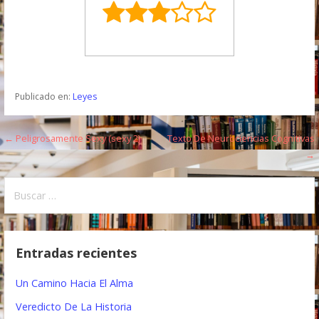
Publicado en:
Leyes
← Peligrosamente Sexy (sexy 2)
Texto De Neurociencias Cognitivas
N
→
a
B
v
u
e
s
c
g
Entradas recientes
a
a
r
Un Camino Hacia El Alma
:
c
Veredicto De La Historia