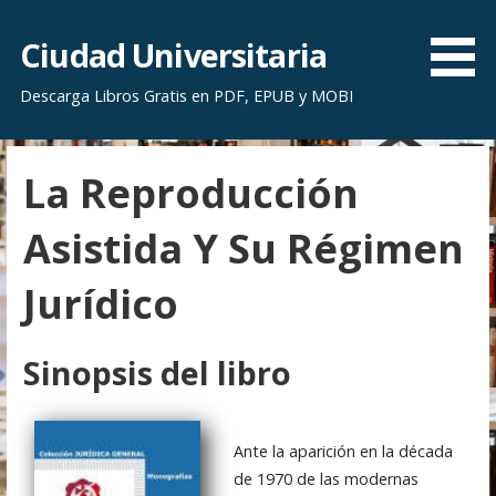
S
a
Ciudad Universitaria
l
Descarga Libros Gratis en PDF, EPUB y MOBI
t
a
r
La Reproducción
a
l
Asistida Y Su Régimen
c
o
Jurídico
n
t
e
Sinopsis del libro
n
i
d
Ante la aparición en la década
o
de 1970 de las modernas