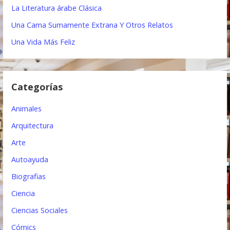
i
La Literatura árabe Clásica
ó
Una Cama Sumamente Extrana Y Otros Relatos
n
Una Vida Más Feliz
d
e
Categorías
e
Animales
n
Arquitectura
t
Arte
r
Autoayuda
a
Biografias
d
Ciencia
a
Ciencias Sociales
s
Cómics