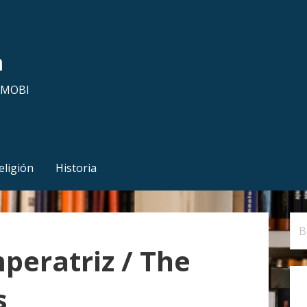
a
y MOBI
eligión
Historia
B
u
peratriz / The
s
c
s
a