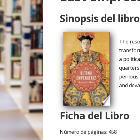
o
Sinopsis del libro
The reso
transfor
a politi
quarters
perilous 
and deva
Ficha del Libro
Número de páginas: 458