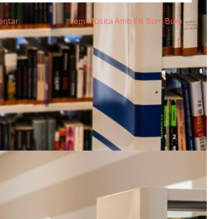
entar
Fem Música Amb Els Bum Bum →