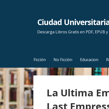
S
a
l
Ciudad Universitari
t
a
Descarga Libros Gratis en PDF, EPUB 
r
a
l
c
Ficción
No Ficción
Educacion
R
o
n
t
e
La Ultima Em
n
i
Last Empres
d