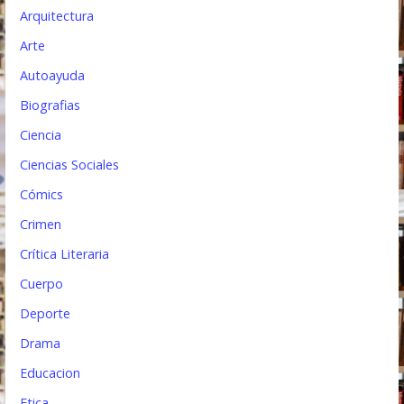
Arquitectura
t
Arte
r
Autoayuda
a
Biografias
d
Ciencia
a
Ciencias Sociales
s
Cómics
Crimen
Crítica Literaria
Cuerpo
Deporte
Drama
Educacion
Etica