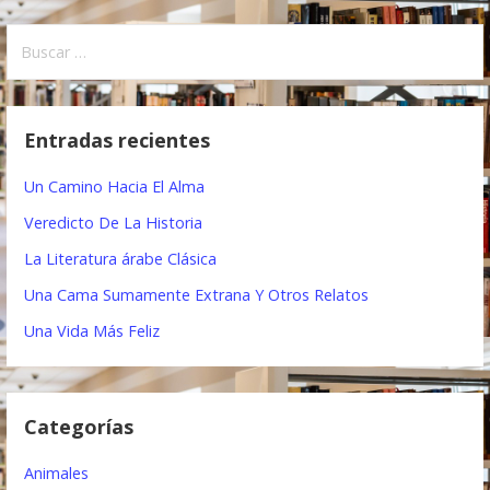
a
B
v
u
e
s
c
g
Entradas recientes
a
a
r
Un Camino Hacia El Alma
:
c
Veredicto De La Historia
i
La Literatura árabe Clásica
ó
Una Cama Sumamente Extrana Y Otros Relatos
n
Una Vida Más Feliz
d
e
Categorías
e
Animales
n