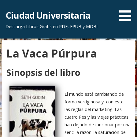
S
a
Ciudad Universitaria
l
Descarga Libros Gratis en PDF, EPUB y MOBI
t
a
r
La Vaca Púrpura
a
l
c
Sinopsis del libro
o
n
t
El mundo está cambiando de
e
forma vertiginosa y, con este,
n
las reglas del marketing. Las
i
cuatro Pes y las viejas prácticas
d
han dejado de funcionar por una
o
sencilla razón: la saturación de