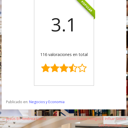
POPULAR
3.1
116 valoraciones en total
Publicado en:
Negocios y Economia
← Jesús En América Latina
Cómo Ganar Amigos E Influir Sobre
N
Las Personas →