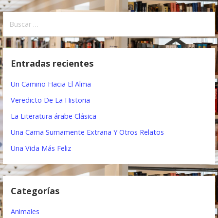
N
a
B
u
v
s
e
c
Entradas recientes
a
g
r
Un Camino Hacia El Alma
a
:
Veredicto De La Historia
c
La Literatura árabe Clásica
i
Una Cama Sumamente Extrana Y Otros Relatos
ó
Una Vida Más Feliz
n
d
Categorías
e
e
Animales