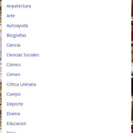
n
Arquitectura
t
Arte
Autoayuda
r
Biografias
a
Ciencia
d
Ciencias Sociales
a
Cómics
s
Crimen
Crítica Literaria
Cuerpo
Deporte
Drama
Educacion