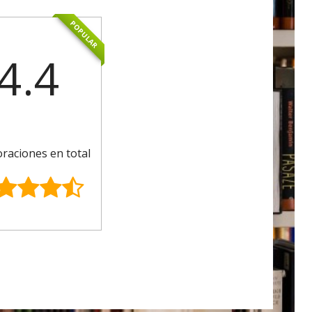
POPULAR
4.4
oraciones en total