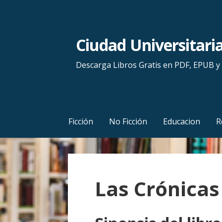
S
a
l
Ciudad Universitari
t
a
Descarga Libros Gratis en PDF, EPUB 
r
a
l
c
Ficción
No Ficción
Educacion
R
o
n
t
e
Las Crónica
n
i
d