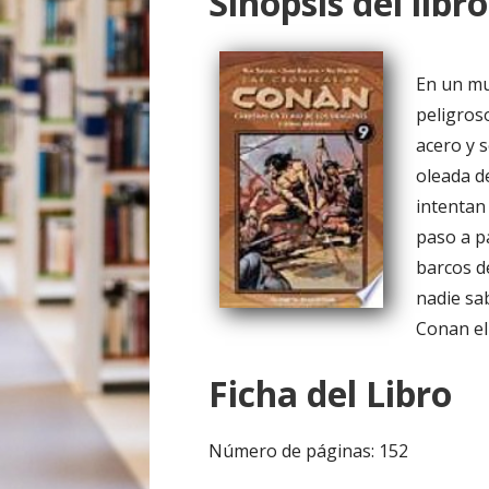
Sinopsis del libro
o
En un mu
peligros
acero y 
oleada d
intentan
paso a p
barcos d
nadie sab
Conan el
Ficha del Libro
Número de páginas: 152