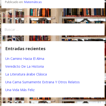
Publicado en:
Matemáticas
← El Zorro Y El Cuervo
Muerte De Un Unicornio →
N
a
B
u
v
s
e
c
Entradas recientes
a
g
r
Un Camino Hacia El Alma
a
:
Veredicto De La Historia
c
La Literatura árabe Clásica
i
Una Cama Sumamente Extrana Y Otros Relatos
ó
Una Vida Más Feliz
n
d