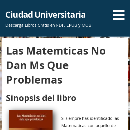
S
a
Ciudad Universitaria
l
Descarga Libros Gratis en PDF, EPUB y MOBI
t
a
r
Las Matemticas No
a
l
Dan Ms Que
c
o
Problemas
n
t
e
Sinopsis del libro
n
i
d
Si siempre has identificado las
o
Matematicas con aquello de