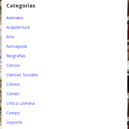
Categorías
e
e
Animales
n
Arquitectura
t
Arte
Autoayuda
r
Biografias
a
Ciencia
d
Ciencias Sociales
a
Cómics
s
Crimen
Crítica Literaria
Cuerpo
Deporte