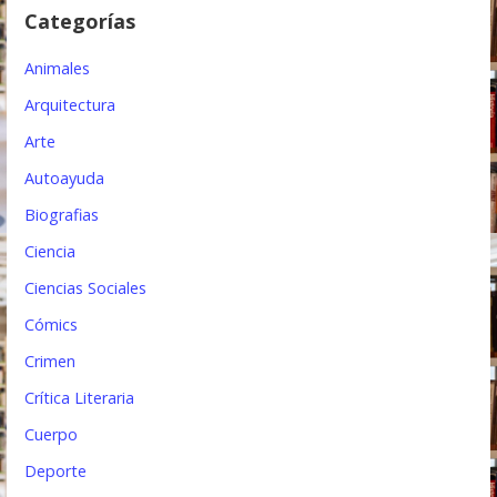
Categorías
e
e
Animales
n
Arquitectura
t
Arte
Autoayuda
r
Biografias
a
Ciencia
d
Ciencias Sociales
a
Cómics
s
Crimen
Crítica Literaria
Cuerpo
Deporte