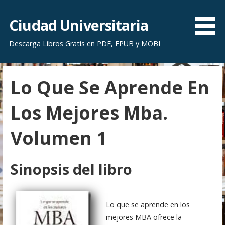
S
a
Ciudad Universitaria
l
Descarga Libros Gratis en PDF, EPUB y MOBI
t
a
r
Lo Que Se Aprende En
a
l
Los Mejores Mba.
c
o
Volumen 1
n
t
e
Sinopsis del libro
n
i
d
Lo que se aprende en los
o
mejores MBA ofrece la