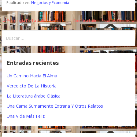
Publicado en:
Negocios y Economia
← Psicología De La Adolescencia
América Latina, Estados Unidos →
N
a
B
u
v
s
e
c
Entradas recientes
a
g
r
Un Camino Hacia El Alma
a
:
Veredicto De La Historia
c
La Literatura árabe Clásica
i
Una Cama Sumamente Extrana Y Otros Relatos
ó
Una Vida Más Feliz
n
d