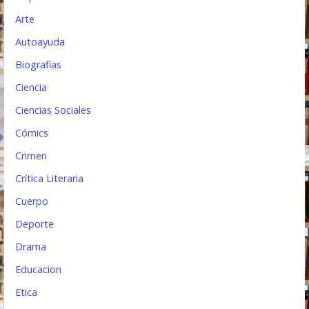
t
Arte
Autoayuda
r
Biografias
a
Ciencia
d
Ciencias Sociales
a
Cómics
s
Crimen
Crítica Literaria
Cuerpo
Deporte
Drama
Educacion
Etica