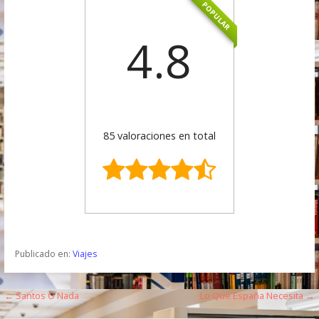
POPULAR
4.8
85 valoraciones en total
Publicado en:
Viajes
← Santos O Nada
Lo Que España Necesita →
N