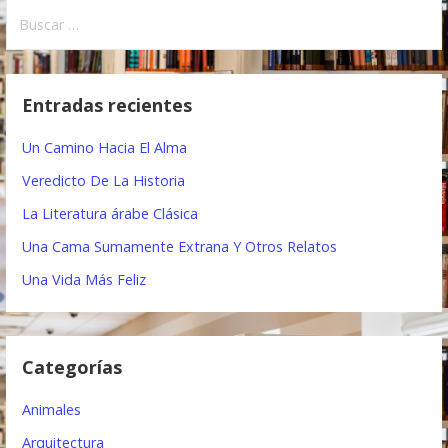
a
B
u
v
s
e
c
Entradas recientes
a
g
r
Un Camino Hacia El Alma
a
:
Veredicto De La Historia
c
La Literatura árabe Clásica
i
Una Cama Sumamente Extrana Y Otros Relatos
ó
Una Vida Más Feliz
n
d
Categorías
e
e
Animales
n
Arquitectura