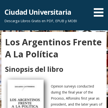
S
a
Ciudad Universitaria
l
Descarga Libros Gratis en PDF, EPUB y MOBI
t
a
r
Los Argentinos Frente
a
l
A La Política
c
o
n
Sinopsis del libro
t
e
n
Opinion surveys conducted
i
during the final year of the
d
Proceso, Alfonsíns first year as
o
president, and the later years of