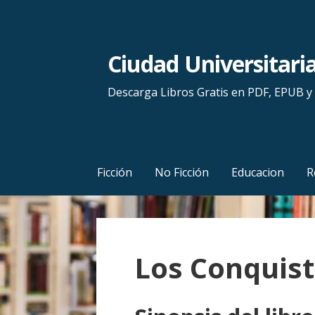
S
a
l
Ciudad Universitari
t
a
Descarga Libros Gratis en PDF, EPUB 
r
a
l
c
Ficción
No Ficción
Educacion
R
o
n
t
e
Los Conquis
n
i
d