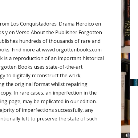
r
:
from Los Conquistadores: Drama Heroico en
os y en Verso About the Publisher Forgotten
blishes hundreds of thousands of rare and
books. Find more at www.forgottenbooks.com
k is a reproduction of an important historical
rgotten Books uses state-of-the-art
y to digitally reconstruct the work,
ng the original format whilst repairing
copy. In rare cases, an imperfection in the
ing page, may be replicated in our edition.
jority of imperfections successfully, any
ntionally left to preserve the state of such