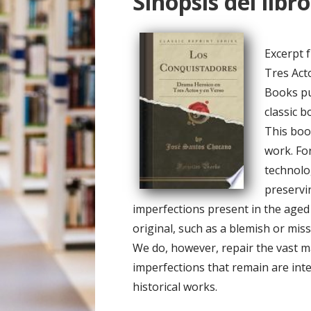
Sinopsis del libro
o
Excerpt 
Tres Act
Books pu
classic 
This boo
work. Fo
technolog
preservi
imperfections present in the aged 
original, such as a blemish or miss
We do, however, repair the vast ma
imperfections that remain are inte
historical works.