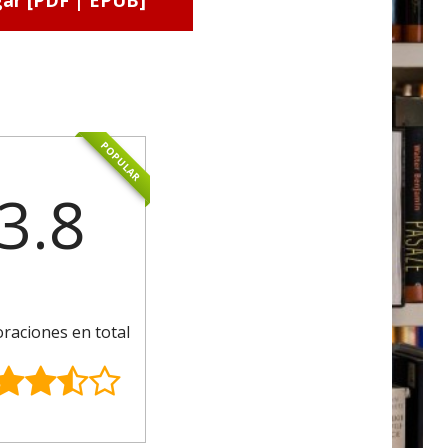
ar [PDF | EPUB]
POPULAR
3.8
oraciones en total