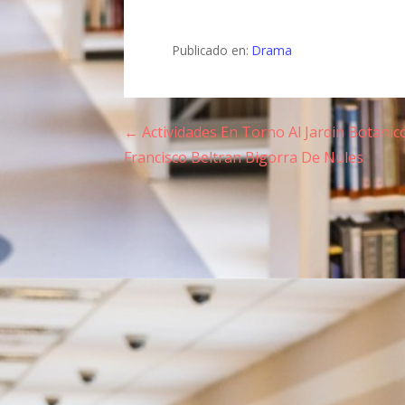
Publicado en:
Drama
← Actividades En Torno Al Jardin Botanic
N
Francisco Beltran Bigorra De Nules
a
v
e
g
a
c