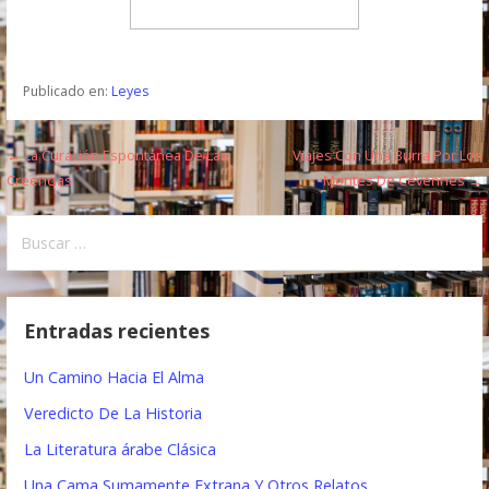
Publicado en:
Leyes
← La Curación Espontánea De Las
Viajes Con Una Burra Por Los
N
Creencias
Montes De Cévennes →
a
B
v
u
e
s
c
g
Entradas recientes
a
a
r
Un Camino Hacia El Alma
:
c
Veredicto De La Historia
i
La Literatura árabe Clásica
ó
Una Cama Sumamente Extrana Y Otros Relatos