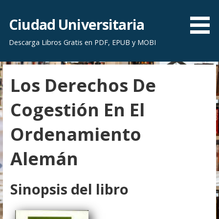
S
a
Ciudad Universitaria
l
Descarga Libros Gratis en PDF, EPUB y MOBI
t
a
r
Los Derechos De
a
l
Cogestión En El
c
o
Ordenamiento
n
t
Alemán
e
n
i
Sinopsis del libro
d
o