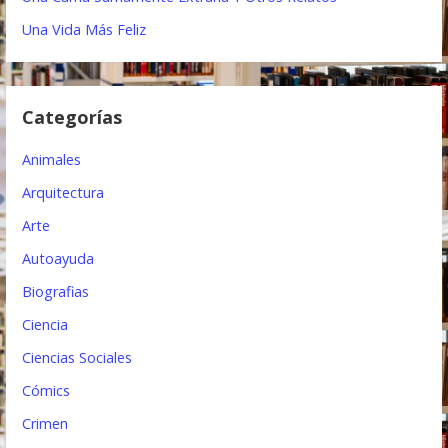
n
Una Vida Más Feliz
d
e
Categorías
e
Animales
n
Arquitectura
t
Arte
r
Autoayuda
a
Biografias
d
Ciencia
a
Ciencias Sociales
s
Cómics
Crimen