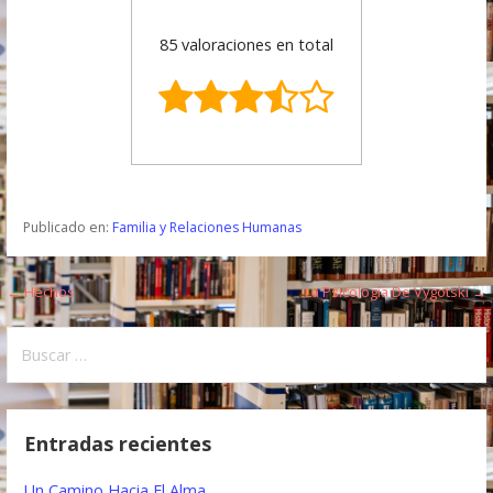
85 valoraciones en total
Publicado en:
Familia y Relaciones Humanas
← Hechos
La Psicología De Vygotski →
N
a
B
u
v
s
e
c
Entradas recientes
a
g
r
Un Camino Hacia El Alma