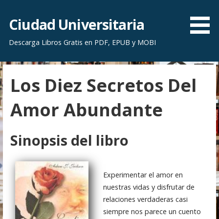
S
a
Ciudad Universitaria
l
Descarga Libros Gratis en PDF, EPUB y MOBI
t
a
r
Los Diez Secretos Del
a
l
Amor Abundante
c
o
n
Sinopsis del libro
t
e
n
Experimentar el amor en
i
nuestras vidas y disfrutar de
d
relaciones verdaderas casi
o
siempre nos parece un cuento