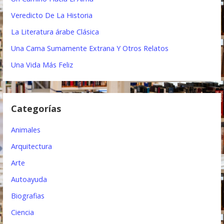
a
:
Veredicto De La Historia
c
La Literatura árabe Clásica
i
Una Cama Sumamente Extrana Y Otros Relatos
ó
Una Vida Más Feliz
n
d
Categorías
e
e
Animales
n
Arquitectura
t
Arte
Autoayuda
r
Biografias
a
Ciencia
d