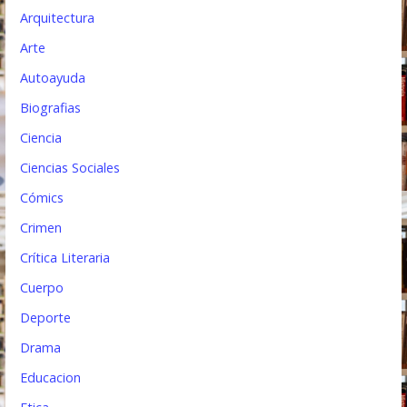
n
Arquitectura
t
Arte
Autoayuda
r
Biografias
a
Ciencia
d
Ciencias Sociales
a
Cómics
s
Crimen
Crítica Literaria
Cuerpo
Deporte
Drama
Educacion