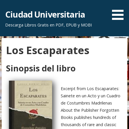
S
a
Ciudad Universitaria
l
Descarga Libros Gratis en PDF, EPUB y MOBI
t
a
r
Los Escaparates
a
l
c
Sinopsis del libro
o
n
t
Excerpt from Los Escaparates:
e
Sainete en un Acto y un Cuadro
n
de Costumbres Madrilenas
i
About the Publisher Forgotten
d
Books publishes hundreds of
o
thousands of rare and classic