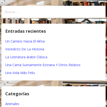
N
a
B
u
v
s
e
c
Entradas recientes
a
g
r
Un Camino Hacia El Alma
a
:
Veredicto De La Historia
c
La Literatura árabe Clásica
i
Una Cama Sumamente Extrana Y Otros Relatos
ó
Una Vida Más Feliz
n
d
Categorías
e
e
Animales