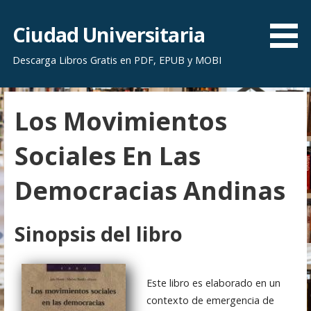
S
a
Ciudad Universitaria
l
Descarga Libros Gratis en PDF, EPUB y MOBI
t
a
r
Los Movimientos
a
l
Sociales En Las
c
o
Democracias Andinas
n
t
e
Sinopsis del libro
n
i
d
Este libro es elaborado en un
o
contexto de emergencia de