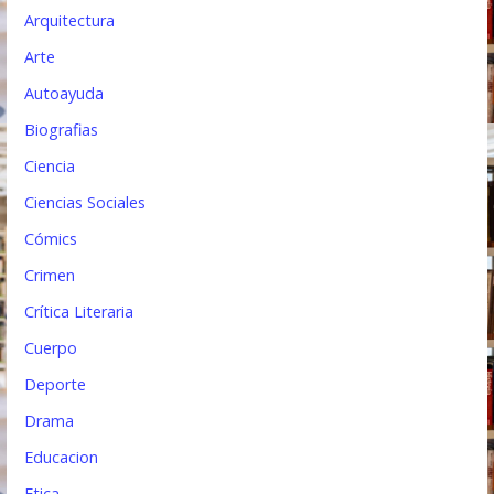
r
Arquitectura
Arte
a
Autoayuda
d
Biografias
a
Ciencia
s
Ciencias Sociales
Cómics
Crimen
Crítica Literaria
Cuerpo
Deporte
Drama
Educacion
Etica