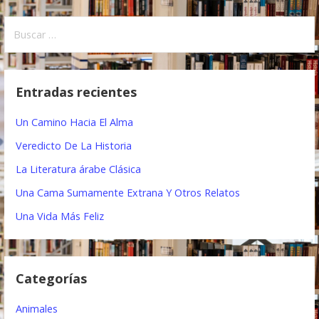
v
e
B
u
g
s
a
c
Entradas recientes
a
c
r
Un Camino Hacia El Alma
i
:
Veredicto De La Historia
ó
La Literatura árabe Clásica
n
Una Cama Sumamente Extrana Y Otros Relatos
d
Una Vida Más Feliz
e
e
Categorías
n
t
Animales