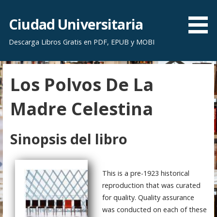
S
a
Ciudad Universitaria
l
Descarga Libros Gratis en PDF, EPUB y MOBI
t
a
r
Los Polvos De La
a
l
Madre Celestina
c
o
n
Sinopsis del libro
t
e
n
This is a pre-1923 historical
i
reproduction that was curated
d
for quality. Quality assurance
o
was conducted on each of these