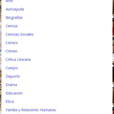
t
Arte
Autoayuda
r
Biografias
a
Ciencia
d
Ciencias Sociales
a
Cómics
s
Crimen
Crítica Literaria
Cuerpo
Deporte
Drama
Educacion
Etica
Familia y Relaciones Humanas