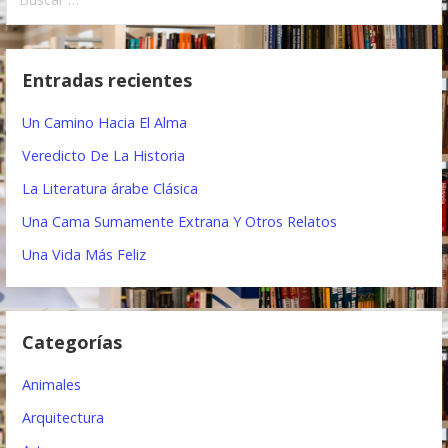
u
v
s
e
c
Entradas recientes
a
g
r
Un Camino Hacia El Alma
a
:
Veredicto De La Historia
c
La Literatura árabe Clásica
i
Una Cama Sumamente Extrana Y Otros Relatos
ó
Una Vida Más Feliz
n
d
Categorías
e
e
Animales
n
Arquitectura