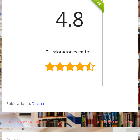
4.8
71 valoraciones en total
Publicado en:
Drama
← En El Nombre Del Hijo
Te Traigo Un Cuento →
N
a
B