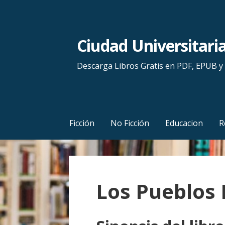
S
a
l
Ciudad Universitari
t
a
Descarga Libros Gratis en PDF, EPUB 
r
a
l
c
Ficción
No Ficción
Educacion
R
o
n
t
e
Los Pueblos 
n
i
d