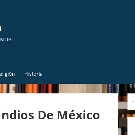
a
y MOBI
eligión
Historia
B
u
Indios De México
s
c
a