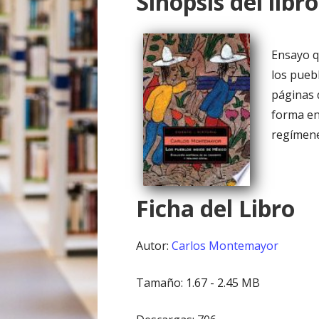
Sinopsis del libro
o
Ensayo qu
los pueb
páginas 
forma en
regímene
Ficha del Libro
Autor:
Carlos Montemayor
Tamaño: 1.67 - 2.45 MB