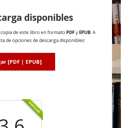
arga disponibles
copia de este libro en formato
PDF
y
EPUB
. A
ta de opciones de descarga disponibles:
ar [PDF | EPUB]
POPULAR
3.6