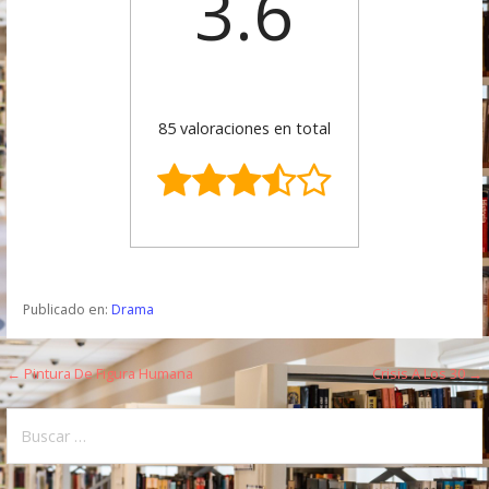
3.6
85 valoraciones en total
Publicado en:
Drama
← Pintura De Figura Humana
Crisis A Los 30 →
N
a
B
u
v
s