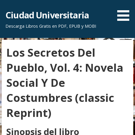
S
a
Ciudad Universitaria
l
Descarga Libros Gratis en PDF, EPUB y MOBI
t
a
r
Los Secretos Del
a
l
Pueblo, Vol. 4: Novela
c
o
Social Y De
n
t
Costumbres (classic
e
n
Reprint)
i
d
o
Sinopsis del libro