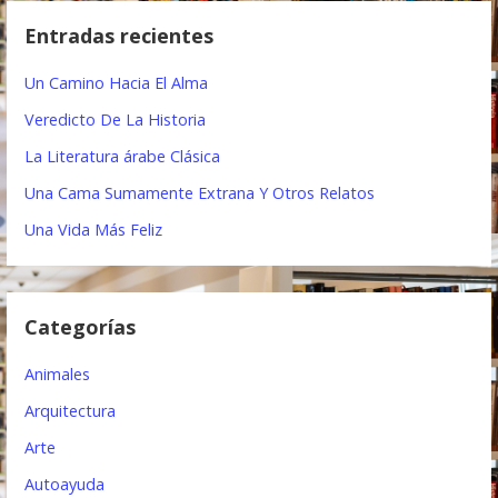
e
c
Entradas recientes
a
g
r
Un Camino Hacia El Alma
a
:
Veredicto De La Historia
c
La Literatura árabe Clásica
i
Una Cama Sumamente Extrana Y Otros Relatos
ó
Una Vida Más Feliz
n
d
Categorías
e
e
Animales
n
Arquitectura
t
Arte
Autoayuda
r