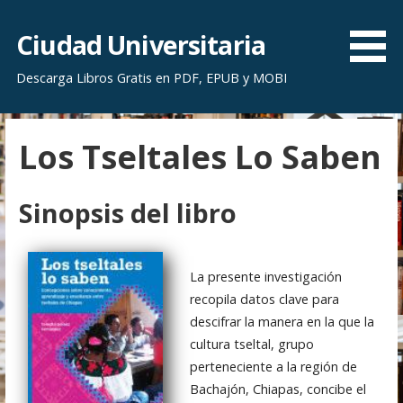
S
a
Ciudad Universitaria
l
Descarga Libros Gratis en PDF, EPUB y MOBI
t
a
r
Los Tseltales Lo Saben
a
l
c
Sinopsis del libro
o
n
t
La presente investigación
e
recopila datos clave para
n
descifrar la manera en la que la
i
cultura tseltal, grupo
d
perteneciente a la región de
o
Bachajón, Chiapas, concibe el