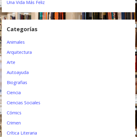
Una Vida Más Feliz
n
d
Categorías
e
e
Animales
n
Arquitectura
t
Arte
Autoayuda
r
Biografias
a
Ciencia
d
Ciencias Sociales
a
Cómics
s
Crimen
Crítica Literaria