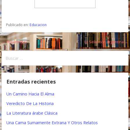
Publicado en:
Educacion
← Mujerongas
La Selección Argentina →
N
a
B
u
v
s
e
c
Entradas recientes
a
g
r
Un Camino Hacia El Alma
a
:
Veredicto De La Historia
c
La Literatura árabe Clásica
i
Una Cama Sumamente Extrana Y Otros Relatos
ó