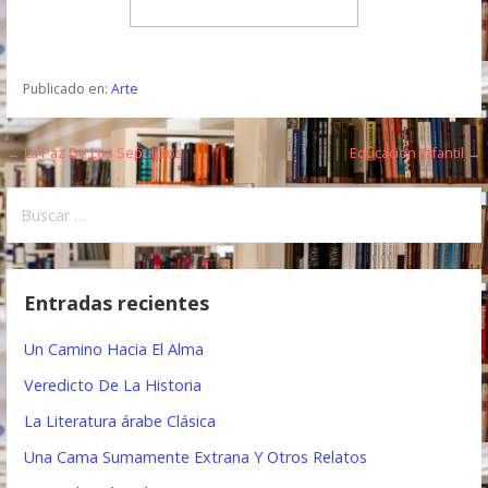
Publicado en:
Arte
← La Paz De Los Sepulcros
Educación Infantil →
N
a
B
u
v
s
e
c
Entradas recientes
a
g
r
Un Camino Hacia El Alma
a
:
Veredicto De La Historia
c
La Literatura árabe Clásica
i
Una Cama Sumamente Extrana Y Otros Relatos
ó