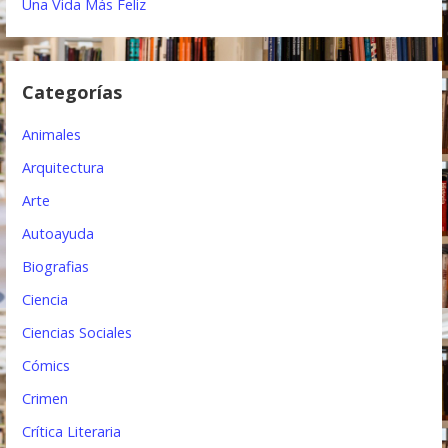
Una Vida Más Feliz
n
d
Categorías
e
e
Animales
n
Arquitectura
t
Arte
Autoayuda
r
Biografias
a
Ciencia
d
Ciencias Sociales
a
Cómics
s
Crimen
Crítica Literaria