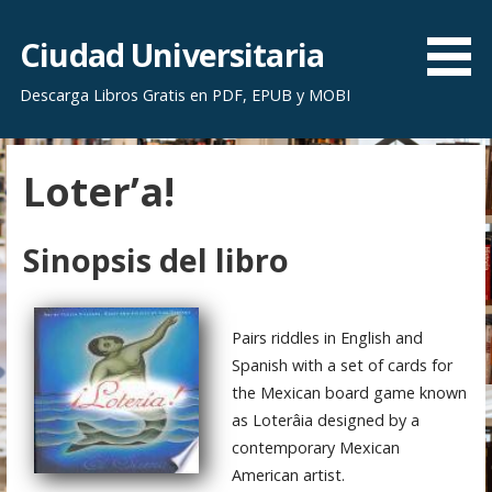
S
a
Ciudad Universitaria
l
Descarga Libros Gratis en PDF, EPUB y MOBI
t
a
r
Loter’a!
a
l
c
Sinopsis del libro
o
n
t
Pairs riddles in English and
e
Spanish with a set of cards for
n
the Mexican board game known
i
as Loterâia designed by a
d
contemporary Mexican
o
American artist.