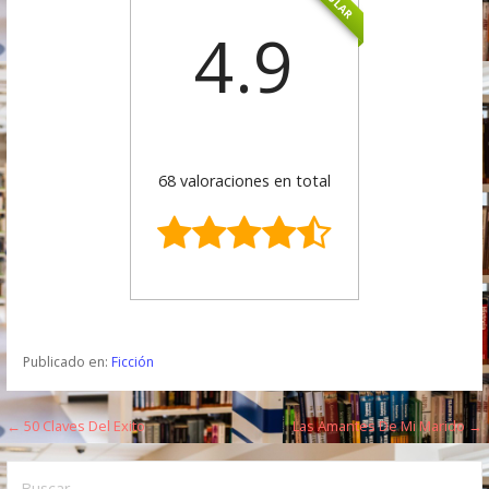
4.9
68 valoraciones en total
Publicado en:
Ficción
← 50 Claves Del Exito
Las Amantes De Mi Marido →
N
a
B