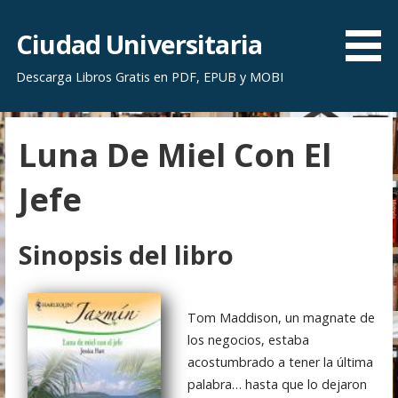
S
a
Ciudad Universitaria
l
Descarga Libros Gratis en PDF, EPUB y MOBI
t
a
r
Luna De Miel Con El
a
l
Jefe
c
o
n
Sinopsis del libro
t
e
n
Tom Maddison, un magnate de
i
los negocios, estaba
d
acostumbrado a tener la última
o
palabra… hasta que lo dejaron