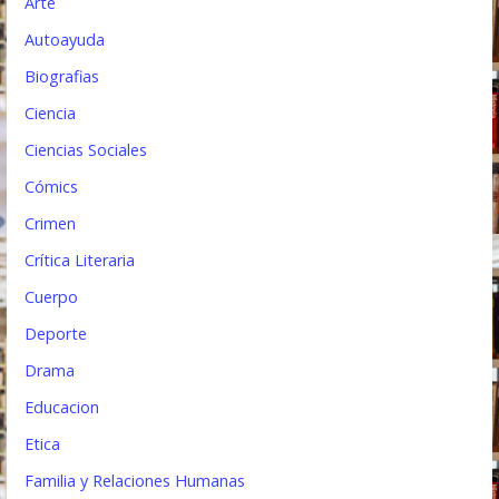
t
Arte
Autoayuda
r
Biografias
a
Ciencia
d
Ciencias Sociales
a
Cómics
s
Crimen
Crítica Literaria
Cuerpo
Deporte
Drama
Educacion
Etica
Familia y Relaciones Humanas