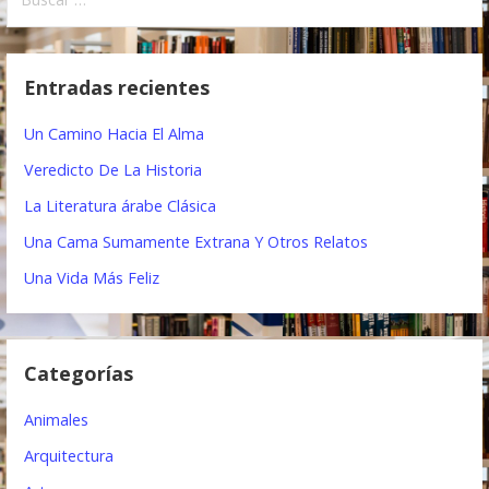
u
v
s
e
c
Entradas recientes
a
g
r
Un Camino Hacia El Alma
a
:
Veredicto De La Historia
c
La Literatura árabe Clásica
i
Una Cama Sumamente Extrana Y Otros Relatos
ó
Una Vida Más Feliz
n
d
Categorías
e
e
Animales
n
Arquitectura