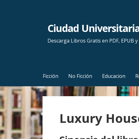
S
a
l
Ciudad Universitari
t
a
Descarga Libros Gratis en PDF, EPUB 
r
a
l
c
Ficción
No Ficción
Educacion
R
o
n
t
e
Luxury Hous
n
i
d