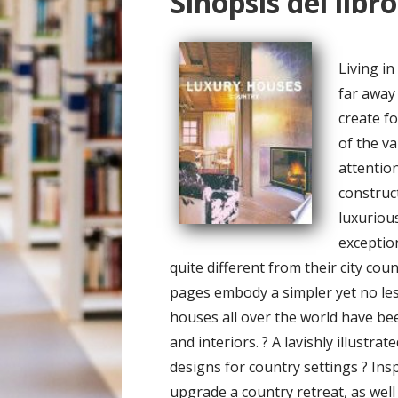
Sinopsis del libro
o
Living i
far away
create fo
of the va
attention
construc
luxuriou
exception
quite different from their city co
pages embody a simpler yet no less
houses all over the world have been
and interiors. ? A lavishly illustr
designs for country settings ? Insp
upgrade a country retreat, as well