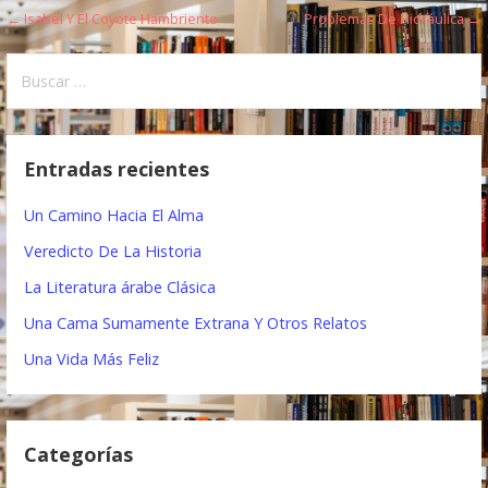
← Isabel Y El Coyote Hambriento
Problemas De Hidráulica →
N
a
B
u
v
s
e
c
Entradas recientes
a
g
r
Un Camino Hacia El Alma
a
:
Veredicto De La Historia
c
La Literatura árabe Clásica
i
Una Cama Sumamente Extrana Y Otros Relatos
ó
Una Vida Más Feliz
n
d
Categorías
e