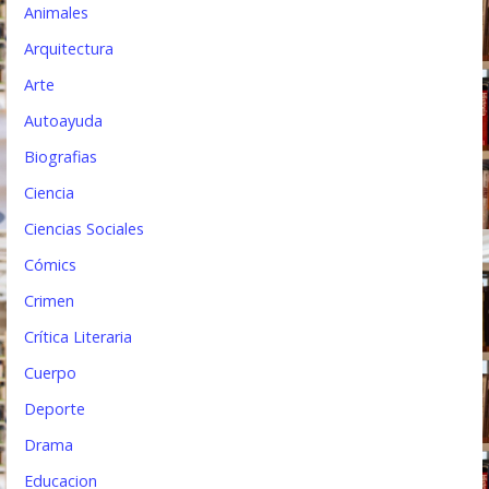
e
Animales
n
Arquitectura
t
Arte
Autoayuda
r
Biografias
a
Ciencia
d
Ciencias Sociales
a
Cómics
s
Crimen
Crítica Literaria
Cuerpo
Deporte
Drama
Educacion