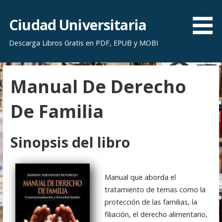
S
a
Ciudad Universitaria
l
Descarga Libros Gratis en PDF, EPUB y MOBI
t
a
r
Manual De Derecho
a
l
De Familia
c
o
n
Sinopsis del libro
t
e
n
Manual que aborda el
i
tratamiento de temas como la
d
protección de las familias, la
o
filiación, el derecho alimentario,