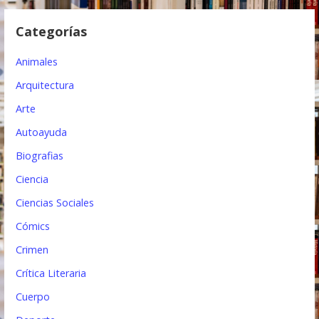
e
Categorías
e
Animales
n
Arquitectura
t
Arte
r
Autoayuda
a
Biografias
d
Ciencia
a
Ciencias Sociales
s
Cómics
Crimen
Crítica Literaria
Cuerpo