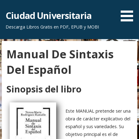
S
a
Ciudad Universitaria
l
Descarga Libros Gratis en PDF, EPUB y MOBI
t
a
r
Manual De Sintaxis
a
l
Del Español
c
o
n
Sinopsis del libro
t
e
n
Este MANUAL pretende ser una
i
obra de carácter explicativo del
d
español y sus variedades. Su
o
objetivo principal es el de