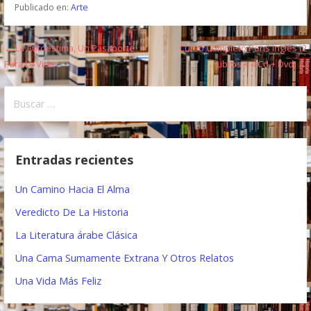
Publicado en:
Arte
← La Autoestima, Un Pasaporte
Curso Completo Pons Inglés (2
N
Para La Vida
Libros + 4 Cd + Dvd) →
a
B
v
u
e
s
c
g
Entradas recientes
a
a
r
Un Camino Hacia El Alma
:
c
Veredicto De La Historia
i
La Literatura árabe Clásica
ó
Una Cama Sumamente Extrana Y Otros Relatos
n
Una Vida Más Feliz
d