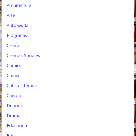
Arquitectura
t
Arte
r
Autoayuda
a
Biografias
d
Ciencia
a
Ciencias Sociales
s
Cómics
Crimen
Crítica Literaria
Cuerpo
Deporte
Drama
Educacion
Etica