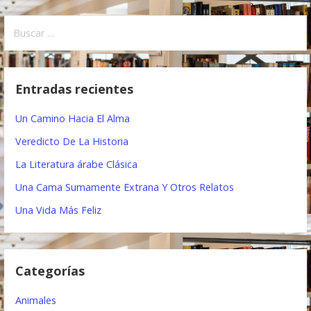
a
B
v
u
e
s
c
g
Entradas recientes
a
a
r
Un Camino Hacia El Alma
:
c
Veredicto De La Historia
i
La Literatura árabe Clásica
ó
Una Cama Sumamente Extrana Y Otros Relatos
n
Una Vida Más Feliz
d
e
Categorías
e
Animales
n