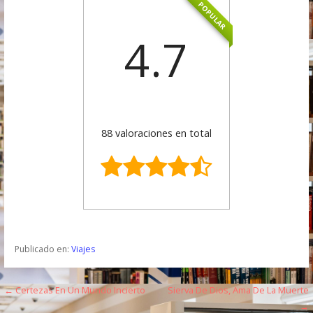
POPULAR
4.7
88 valoraciones en total
Publicado en:
Viajes
← Certezas En Un Mundo Incierto
Sierva De Dios, Ama De La Muerte
N
→