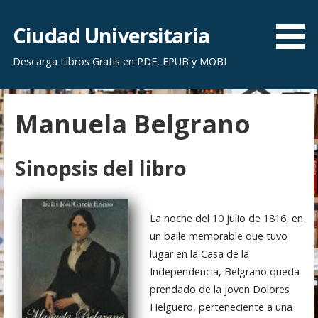
S
a
Ciudad Universitaria
l
Descarga Libros Gratis en PDF, EPUB y MOBI
t
a
r
Manuela Belgrano
a
l
c
Sinopsis del libro
o
n
t
La noche del 10 julio de 1816, en
e
un baile memorable que tuvo
n
lugar en la Casa de la
i
Independencia, Belgrano queda
d
prendado de la joven Dolores
o
Helguero, perteneciente a una