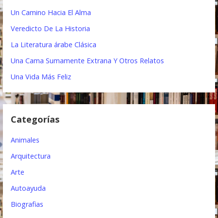
g
r
Un Camino Hacia El Alma
a
:
Veredicto De La Historia
c
La Literatura árabe Clásica
i
Una Cama Sumamente Extrana Y Otros Relatos
ó
Una Vida Más Feliz
n
d
Categorías
e
e
Animales
n
Arquitectura
t
Arte
Autoayuda
r
Biografias
a