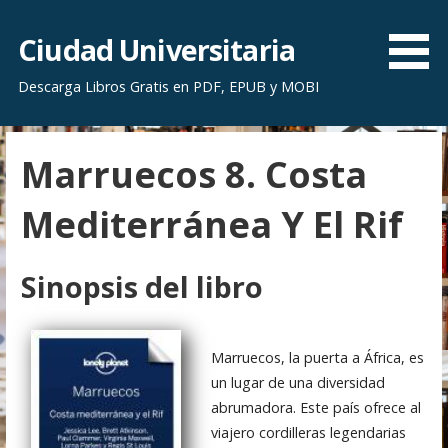
S
a
Ciudad Universitaria
l
Descarga Libros Gratis en PDF, EPUB y MOBI
t
a
r
Marruecos 8. Costa
a
l
Mediterránea Y El Rif
c
o
n
Sinopsis del libro
t
e
n
Marruecos, la puerta a África, es
i
un lugar de una diversidad
d
abrumadora. Este país ofrece al
o
viajero cordilleras legendarias