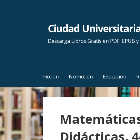
S
a
l
Ciudad Universitari
t
a
Descarga Libros Gratis en PDF, EPUB 
r
a
l
c
Ficción
No Ficción
Educacion
R
o
n
t
e
Matemáticas
n
i
Didácticas. 
d