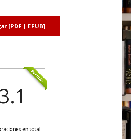
ar [PDF | EPUB]
POPULAR
3.1
oraciones en total