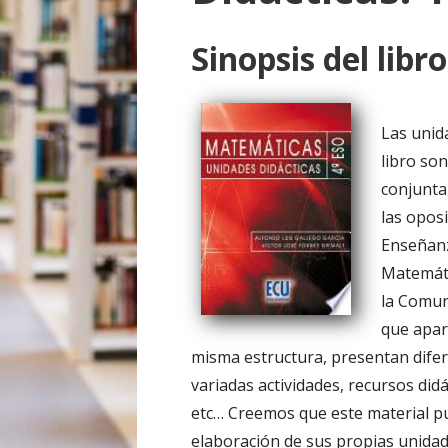
o
Sinopsis del libro
Las unid
libro so
conjunta
las opos
Enseñanz
Matemáti
la Comun
que apar
misma estructura, presentan difer
variadas actividades, recursos didá
etc… Creemos que este material pu
elaboración de sus propias unidad