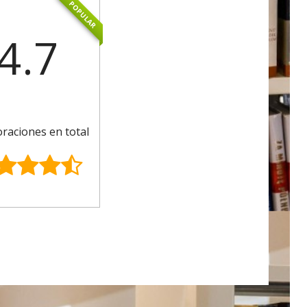
POPULAR
4.7
oraciones en total