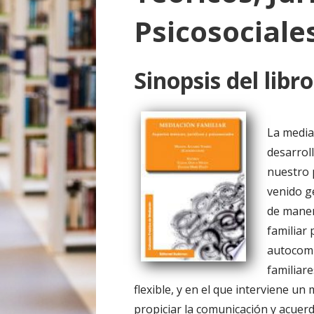
o
Psicosociale
Sinopsis del libro
La media
desarrol
nuestro 
venido g
de maner
familiar
autocomp
familiar
flexible, y en el que interviene un
propiciar la comunicación y acuer