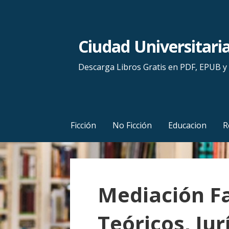
S
a
l
Ciudad Universitari
t
a
Descarga Libros Gratis en PDF, EPUB 
r
a
l
c
Ficción
No Ficción
Educacion
R
o
n
t
e
Mediación Fa
n
i
Teóricos, Jur
d