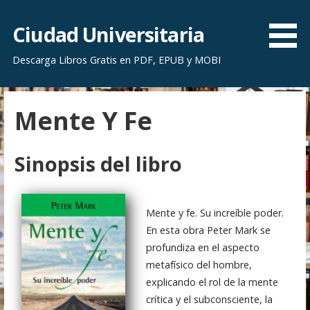
S
a
Ciudad Universitaria
l
Descarga Libros Gratis en PDF, EPUB y MOBI
t
a
r
Mente Y Fe
a
l
c
Sinopsis del libro
o
n
t
Mente y fe. Su increíble poder.
e
En esta obra Peter Mark se
n
profundiza en el aspecto
i
metafísico del hombre,
d
explicando el rol de la mente
o
crítica y el subconsciente, la