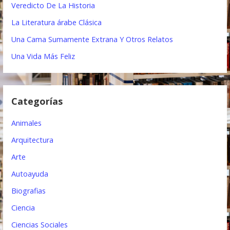
Veredicto De La Historia
c
La Literatura árabe Clásica
i
Una Cama Sumamente Extrana Y Otros Relatos
ó
Una Vida Más Feliz
n
d
Categorías
e
e
Animales
n
Arquitectura
t
Arte
Autoayuda
r
Biografias
a
Ciencia
d
Ciencias Sociales