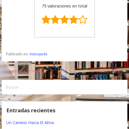
75 valoraciones en total
Publicado en:
Autoayuda
← La Máscara De Venecia
La Voz Del Cuerpo →
N
a
B
u
v
s
e
c
Entradas recientes
a
g
r
Un Camino Hacia El Alma
a
: