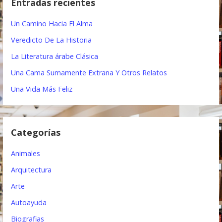
Entradas recientes
a
a
r
Un Camino Hacia El Alma
:
c
Veredicto De La Historia
i
La Literatura árabe Clásica
ó
Una Cama Sumamente Extrana Y Otros Relatos
n
Una Vida Más Feliz
d
e
Categorías
e
Animales
n
Arquitectura
t
Arte
r
Autoayuda
a
Biografias