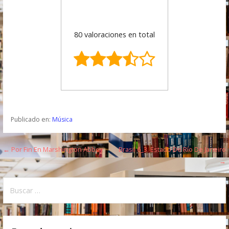
80 valoraciones en total
Publicado en:
Música
← Por Fin En Marshington Abbey
Brasil 6_3. Estado De Río De Janeiro
N
→
a
B
v
u
e
s
c
g