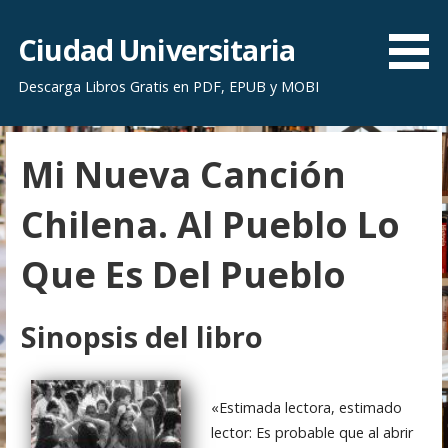
S
a
Ciudad Universitaria
l
Descarga Libros Gratis en PDF, EPUB y MOBI
t
a
r
Mi Nueva Canción
a
l
Chilena. Al Pueblo Lo
c
o
Que Es Del Pueblo
n
t
e
Sinopsis del libro
n
i
d
«Estimada lectora, estimado
o
lector: Es probable que al abrir