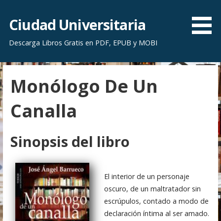
S
a
Ciudad Universitaria
l
Descarga Libros Gratis en PDF, EPUB y MOBI
t
a
r
Monólogo De Un
a
l
Canalla
c
o
n
Sinopsis del libro
t
e
n
El interior de un personaje
i
oscuro, de un maltratador sin
d
escrúpulos, contado a modo de
o
declaración íntima al ser amado.