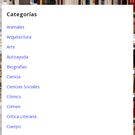
e
Categorías
e
Animales
n
Arquitectura
t
Arte
r
Autoayuda
a
Biografias
d
Ciencia
a
Ciencias Sociales
s
Cómics
Crimen
Crítica Literaria
Cuerpo