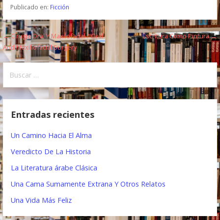
Publicado en:
Ficción
← Cirugia Oral Y Maxilofacial / Oral
Escritura Como Pintura →
N
And Maxillofacial Surgery
a
B
v
u
e
s
c
g
Entradas recientes
a
a
r
Un Camino Hacia El Alma
:
c
Veredicto De La Historia
i
La Literatura árabe Clásica
ó
Una Cama Sumamente Extrana Y Otros Relatos
n
Una Vida Más Feliz
d