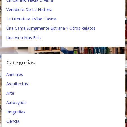
Un Camino Hacia El Alma
:
c
Veredicto De La Historia
i
La Literatura árabe Clásica
ó
Una Cama Sumamente Extrana Y Otros Relatos
n
Una Vida Más Feliz
d
e
Categorías
e
Animales
n
Arquitectura
t
Arte
r
Autoayuda
a
Biografias
d
Ciencia