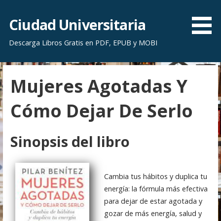
S
a
Ciudad Universitaria
l
Descarga Libros Gratis en PDF, EPUB y MOBI
t
a
r
Mujeres Agotadas Y
a
l
Cómo Dejar De Serlo
c
o
n
Sinopsis del libro
t
e
n
Cambia tus hábitos y duplica tu
i
energía: la fórmula más efectiva
d
para dejar de estar agotada y
o
gozar de más energía, salud y