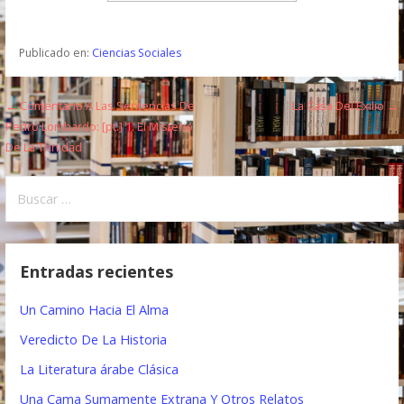
Publicado en:
Ciencias Sociales
← Comentario A Las Sentencias De
La Casa Del Exilio →
N
Pedro Lombardo: [pt.] 1. El Misterio
a
De La Trinidad
v
B
e
u
s
g
c
Entradas recientes
a
a
r
c
Un Camino Hacia El Alma
:
i
Veredicto De La Historia
ó
La Literatura árabe Clásica
Una Cama Sumamente Extrana Y Otros Relatos