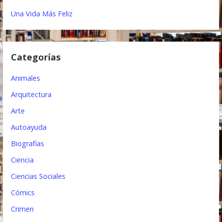
n
Una Vida Más Feliz
d
e
e
Categorías
n
Animales
t
Arquitectura
r
Arte
a
Autoayuda
d
Biografias
a
Ciencia
s
Ciencias Sociales
Cómics
Crimen