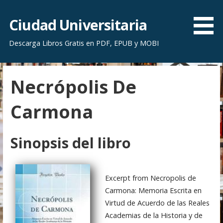
S
a
Ciudad Universitaria
l
Descarga Libros Gratis en PDF, EPUB y MOBI
t
a
r
Necrópolis De
a
l
Carmona
c
o
n
Sinopsis del libro
t
e
n
Excerpt from Necropolis de
i
Carmona: Memoria Escrita en
d
Virtud de Acuerdo de las Reales
o
Academias de la Historia y de