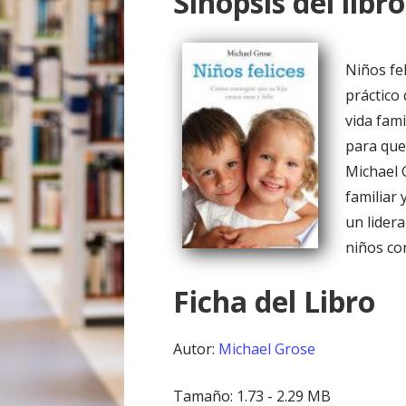
Sinopsis del libro
o
Niños fe
práctico
vida fami
para que
Michael 
familiar
un lider
niños co
Ficha del Libro
Autor:
Michael Grose
Tamaño: 1.73 - 2.29 MB