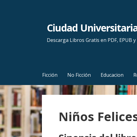
S
a
l
Ciudad Universitari
t
a
Descarga Libros Gratis en PDF, EPUB 
r
a
l
c
Ficción
No Ficción
Educacion
R
o
n
t
e
Niños Felice
n
i
d