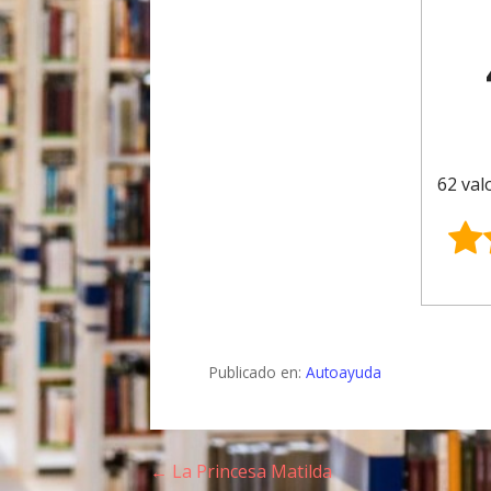
62 val
Publicado en:
Autoayuda
← La Princesa Matilda
N