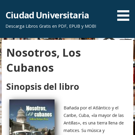
S
a
Ciudad Universitaria
l
Descarga Libros Gratis en PDF, EPUB y MOBI
t
a
r
Nosotros, Los
a
l
Cubanos
c
o
n
Sinopsis del libro
t
e
n
Bañada por el Atlántico y el
i
Caribe, Cuba, «la mayor de las
d
Antillas», es una tierra llena de
o
matices. Su música y