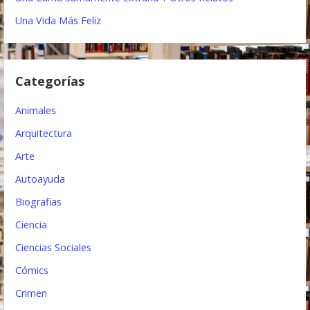
n
Una Vida Más Feliz
d
e
Categorías
e
Animales
n
Arquitectura
t
Arte
r
Autoayuda
a
Biografias
d
Ciencia
a
Ciencias Sociales
s
Cómics
Crimen