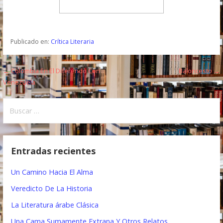
Publicado en:
Crítica Literaria
← Colombia En El Diferendo Con
Baloncesto →
N
Venezuela
a
B
v
u
e
s
c
g
Entradas recientes
a
a
r
Un Camino Hacia El Alma
:
c
Veredicto De La Historia
i
La Literatura árabe Clásica
ó
Una Cama Sumamente Extrana Y Otros Relatos