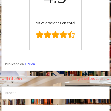
58 valoraciones en total
Publicado en:
Ficción
← El Talismán
El Signo Del Los Cuatro →
N
a
B
u
v
s
e
c