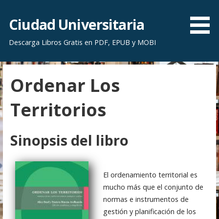
S
a
Ciudad Universitaria
l
Descarga Libros Gratis en PDF, EPUB y MOBI
t
a
r
Ordenar Los
a
l
Territorios
c
o
n
Sinopsis del libro
t
e
n
El ordenamiento territorial es
i
mucho más que el conjunto de
d
normas e instrumentos de
o
gestión y planificación de los