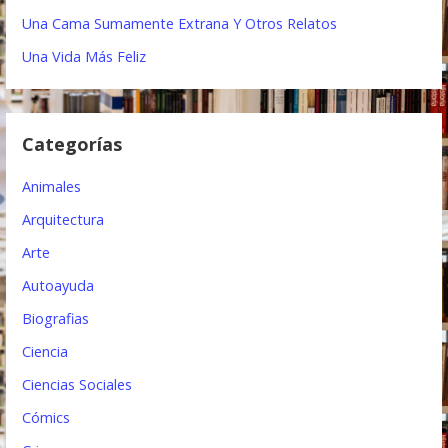
i
Una Cama Sumamente Extrana Y Otros Relatos
ó
Una Vida Más Feliz
n
d
Categorías
e
e
Animales
n
Arquitectura
t
Arte
Autoayuda
r
Biografias
a
Ciencia
d
Ciencias Sociales
a
Cómics
s