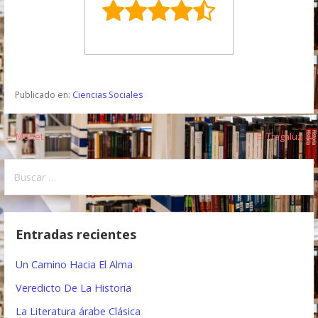
Publicado en:
Ciencias Sociales
← Monet
El Tragaluz →
N
a
B
u
v
s
e
c
Entradas recientes
a
g
r
Un Camino Hacia El Alma
a
:
Veredicto De La Historia
c
La Literatura árabe Clásica