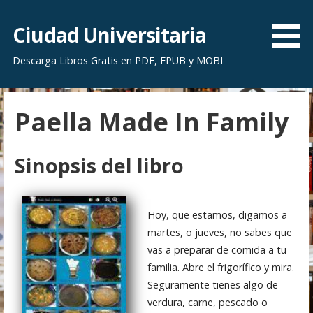
S
a
Ciudad Universitaria
l
Descarga Libros Gratis en PDF, EPUB y MOBI
t
a
r
Paella Made In Family
a
l
c
Sinopsis del libro
o
n
t
Hoy, que estamos, digamos a
e
martes, o jueves, no sabes que
n
vas a preparar de comida a tu
i
familia. Abre el frigorífico y mira.
d
Seguramente tienes algo de
o
verdura, carne, pescado o