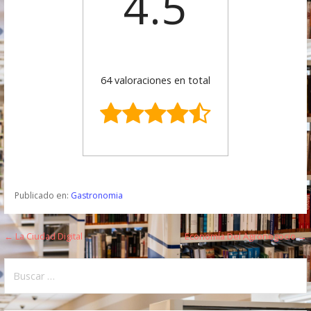
4.5
64 valoraciones en total
Publicado en:
Gastronomia
← La Ciudad Digital
EconomÍa Del Agronegocio →
N
a
B
u
v
s