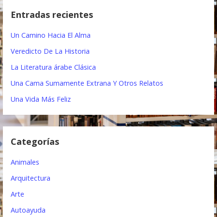
e
c
Entradas recientes
a
g
r
Un Camino Hacia El Alma
a
:
Veredicto De La Historia
c
La Literatura árabe Clásica
i
Una Cama Sumamente Extrana Y Otros Relatos
ó
Una Vida Más Feliz
n
d
Categorías
e
e
Animales
n
Arquitectura
t
Arte
Autoayuda
r