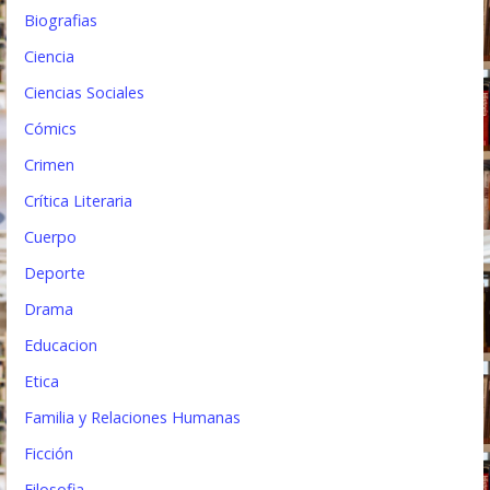
Biografias
a
Ciencia
d
Ciencias Sociales
a
Cómics
s
Crimen
Crítica Literaria
Cuerpo
Deporte
Drama
Educacion
Etica
Familia y Relaciones Humanas
Ficción
Filosofia