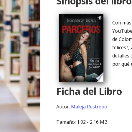
Sinopsis del libro
o
Con más 
YouTube,
de Colom
felices?,
detalles
por qué 
Ficha del Libro
Autor:
Maleja Restrepo
Tamaño: 1.92 - 2.16 MB