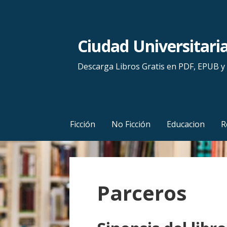
S
a
l
Ciudad Universitari
t
a
Descarga Libros Gratis en PDF, EPUB 
r
a
l
c
Ficción
No Ficción
Educacion
R
o
n
t
e
Parceros
n
i
d