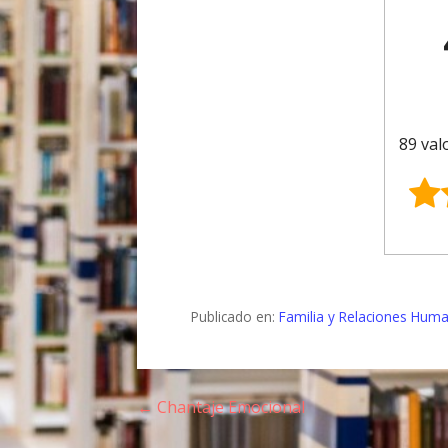
89 val
Publicado en:
Familia y Relaciones Hum
← Chantaje Emocional
N