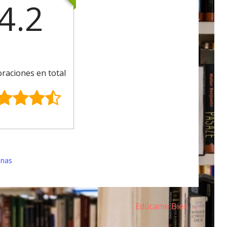
4.2
oraciones en total
anas
Edúcame Bien →