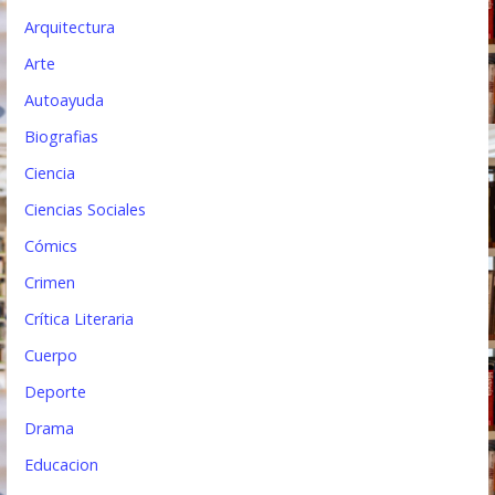
n
Arquitectura
t
Arte
Autoayuda
r
Biografias
a
Ciencia
d
Ciencias Sociales
a
Cómics
s
Crimen
Crítica Literaria
Cuerpo
Deporte
Drama
Educacion