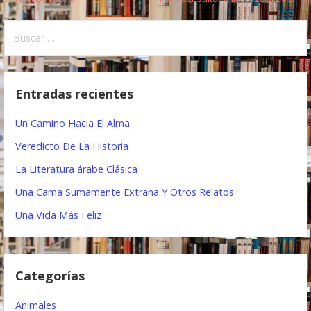
N
a
B
u
v
s
e
c
Entradas recientes
a
g
r
Un Camino Hacia El Alma
a
:
Veredicto De La Historia
c
La Literatura árabe Clásica
i
Una Cama Sumamente Extrana Y Otros Relatos
ó
Una Vida Más Feliz
n
d
Categorías
e
e
Animales