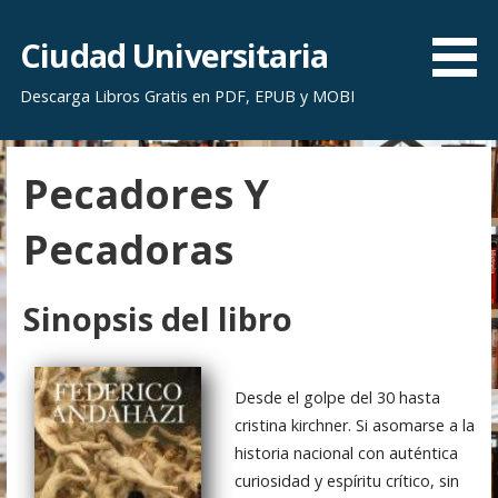
S
a
Ciudad Universitaria
l
Descarga Libros Gratis en PDF, EPUB y MOBI
t
a
r
Pecadores Y
a
l
Pecadoras
c
o
n
Sinopsis del libro
t
e
n
Desde el golpe del 30 hasta
i
cristina kirchner. Si asomarse a la
d
historia nacional con auténtica
o
curiosidad y espíritu crítico, sin