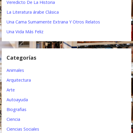
Veredicto De La Historia
c
La Literatura árabe Clásica
i
Una Cama Sumamente Extrana Y Otros Relatos
ó
Una Vida Más Feliz
n
d
Categorías
e
e
Animales
n
Arquitectura
t
Arte
Autoayuda
r
Biografias
a
Ciencia
d
Ciencias Sociales