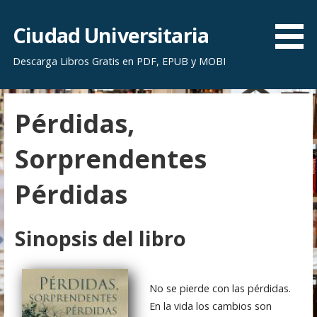
S
a
Ciudad Universitaria
l
Descarga Libros Gratis en PDF, EPUB y MOBI
t
a
r
Pérdidas,
a
l
Sorprendentes
c
o
Pérdidas
n
t
e
Sinopsis del libro
n
i
d
No se pierde con las pérdidas.
o
En la vida los cambios son