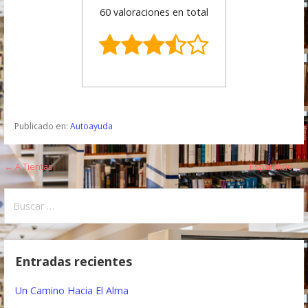
60 valoraciones en total
Publicado en:
Autoayuda
← A Tientas
Espatolino →
N
a
B
u
v
s
e
c
Entradas recientes
a
g
r
Un Camino Hacia El Alma
a
: