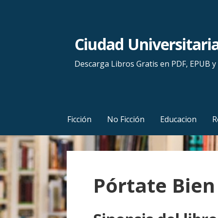
S
a
l
Ciudad Universitari
t
a
Descarga Libros Gratis en PDF, EPUB 
r
a
l
c
Ficción
No Ficción
Educacion
R
o
n
t
e
Pórtate Bien
n
i
d