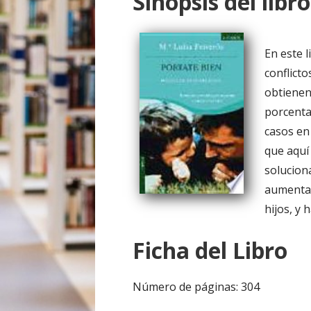
Sinopsis del libro
o
En este l
conflicto
obtienen
porcenta
casos en
que aquí 
soluciona
aumenta 
hijos, y 
Ficha del Libro
Número de páginas: 304