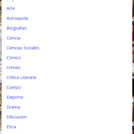
t
Arte
Autoayuda
r
Biografias
a
Ciencia
d
Ciencias Sociales
a
Cómics
s
Crimen
Crítica Literaria
Cuerpo
Deporte
Drama
Educacion
Etica