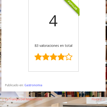
POPULAR
4
83 valoraciones en total
Publicado en:
Gastronomia
← La Trampa Del Matrimonio
Física 2 →
N