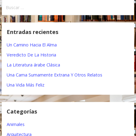
a
B
u
v
s
e
c
Entradas recientes
a
g
r
Un Camino Hacia El Alma
a
:
Veredicto De La Historia
c
La Literatura árabe Clásica
i
Una Cama Sumamente Extrana Y Otros Relatos
ó
Una Vida Más Feliz
n
d
Categorías
e
e
Animales
n
Arquitectura