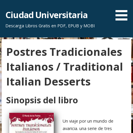
S
a
Ciudad Universitaria
l
Descarga Libros Gratis en PDF, EPUB y MOBI
t
a
r
Postres Tradicionales
a
l
Italianos / Traditional
c
o
Italian Desserts
n
t
e
Sinopsis del libro
n
i
d
Un viaje por un mundo de
o
avaricia. una serie de tres