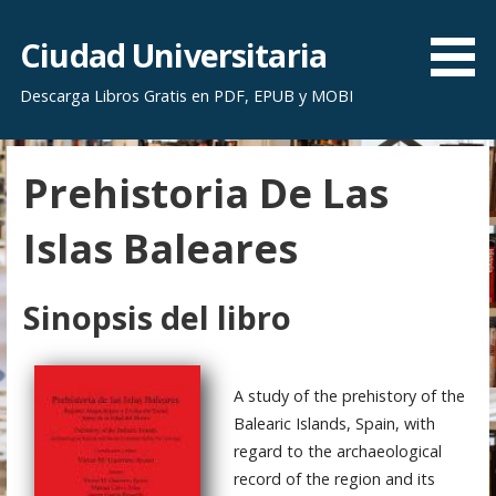
S
a
Ciudad Universitaria
l
Descarga Libros Gratis en PDF, EPUB y MOBI
t
a
r
Prehistoria De Las
a
l
Islas Baleares
c
o
n
Sinopsis del libro
t
e
n
A study of the prehistory of the
i
Balearic Islands, Spain, with
d
regard to the archaeological
o
record of the region and its