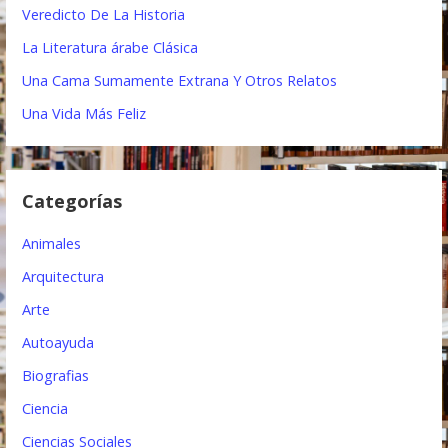
c
Veredicto De La Historia
i
La Literatura árabe Clásica
ó
Una Cama Sumamente Extrana Y Otros Relatos
n
Una Vida Más Feliz
d
e
Categorías
e
Animales
n
Arquitectura
t
Arte
r
Autoayuda
a
Biografias
d
Ciencia
a
Ciencias Sociales