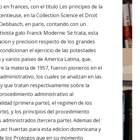
 en frances, con el titulo Les principes de la
ntieuse, en la Collection Science et Droit
s Debbasch, en paris, contando con un
ivista galo Franck Moderne. Se trata, esta
acion y precision respecto de los grandes
ondicionan el ejercicio de las potestades
 y varios paises de America Latina, que,
re la materia de 1957, fueron pioneros en el
administrativo, los cuales se analizan en las
e, y que tratan respectivamente sobre la
l procedimiento administrativo al
alidad (primera parte), el regimen de los
te), y los principios del procedimiento
os administrados (tercera parte). Ademas del
uez Huertas para esta edicion dominicana y
y de los Prologos que en su momento