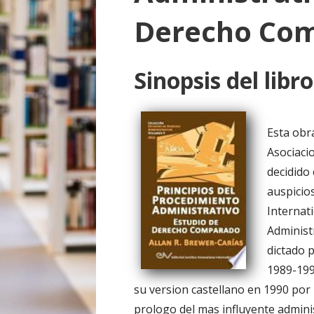
o
Derecho Co
Sinopsis del libro
Esta obr
Asociaci
decidido
auspicios
Internat
Administ
dictado p
1989-199
su version castellano en 1990 por l
prologo del mas influyente admini