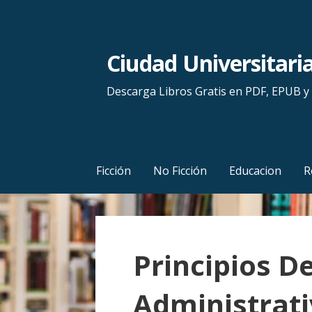
S
a
l
Ciudad Universitari
t
a
Descarga Libros Gratis en PDF, EPUB 
r
a
l
c
Ficción
No Ficción
Educacion
R
o
n
t
e
Principios D
n
i
Administrati
d