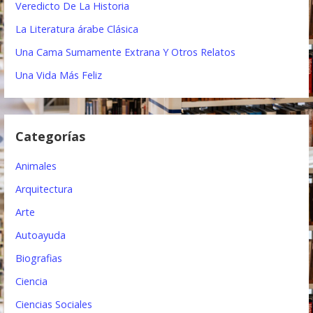
Veredicto De La Historia
i
La Literatura árabe Clásica
ó
Una Cama Sumamente Extrana Y Otros Relatos
n
Una Vida Más Feliz
d
e
Categorías
e
Animales
n
Arquitectura
t
Arte
r
Autoayuda
a
Biografias
d
Ciencia
a
Ciencias Sociales