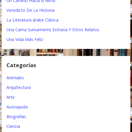
Un Camino Hacia El Alma
:
c
Veredicto De La Historia
i
La Literatura árabe Clásica
ó
Una Cama Sumamente Extrana Y Otros Relatos
n
Una Vida Más Feliz
d
e
Categorías
e
Animales
n
Arquitectura
t
Arte
r
Autoayuda
a
Biografias
d
Ciencia