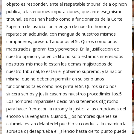
objeto es responder, ante el respetable tribunal dela opinion
publica, a las enormes imputa ciones, que ante ese_mismo
tribunal, se nos han hecho como a funcionarios de la Corte
Suprema de Justicia con mengua de nuestro honor y
reputacion adquirida, con mengua de nuestros mismos
companeros, presen. Tandonos el Sr. Quiros como unos
mapstrados ignoran tes y.perversos. En la jusiificacion de
nuestra opinion y buen crdito no solo estamos interesados
nosotros_mis mos lo estan los demas majistrados de
nuestro tribu nal, lo estan el gobierno supremo, y la nacion
misma, que no deberian permitir en su seno unos
funcionarios tales como nos pinta el Sr. Quiros si no nos
sincera semos y justincasemos nuestros procedimientos.5
Los hombres imparciales decidiran si tenemos dfg rbcho
para hacer frentecon la razon y la justici, a las erupciones del
encono y la venganza. Cuandd, _ os hombres quienes se
calumnia estan delantedel pue blo su conducta la examina la
aprueba o) desaprueba el _silencio hasta cierto punto puede