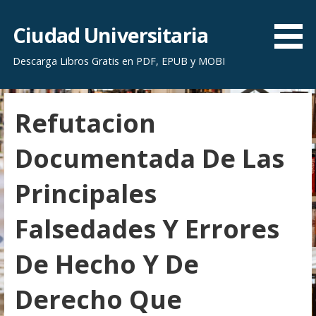
S
a
Ciudad Universitaria
l
Descarga Libros Gratis en PDF, EPUB y MOBI
t
a
r
Refutacion
a
l
Documentada De Las
c
o
Principales
n
t
Falsedades Y Errores
e
n
De Hecho Y De
i
d
Derecho Que
o